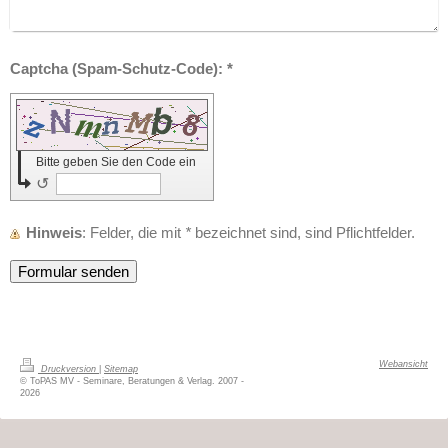
Captcha (Spam-Schutz-Code): *
Bitte geben Sie den Code ein
↺
Hinweis
: Felder, die mit
*
bezeichnet sind, sind Pflichtfelder.
Webansicht
Druckversion
|
Sitemap
© ToPAS MV - Seminare, Beratungen & Verlag. 2007 -
2026