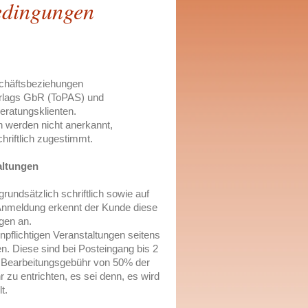
edingungen
schäftsbeziehungen
rlags GbR (ToPAS) und
eratungsklienten.
werden nicht anerkannt,
chriftlich zugestimmt.
altungen
rundsätzlich schriftlich
sowie auf
r Anmeldung
erkennt der Kunde diese
gen an.
npflichtigen Veranstaltungen
seitens
en. Diese sind bei Posteingang
bis 2
 Bearbeitungsgebühr von 50% der
 zu entrichten, es sei denn, es wird
t.