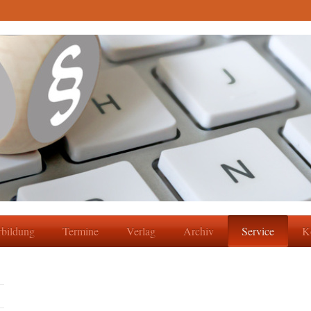
rbildung
Termine
Verlag
Archiv
Service
K