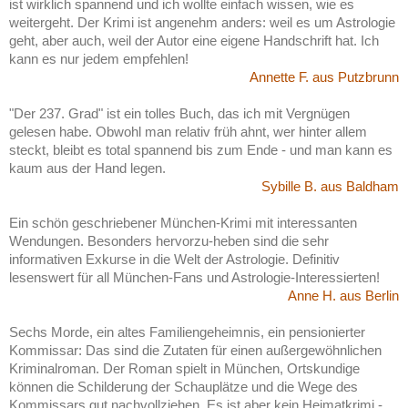
ist wirklich spannend und ich wollte einfach wissen, wie es
weitergeht. Der Krimi ist angenehm anders: weil es um Astrologie
geht, aber auch, weil der Autor eine eigene Handschrift hat. Ich
kann es nur jedem empfehlen!
Annette F. aus Putzbrunn
"Der 237. Grad" ist ein tolles Buch, das ich mit Vergnügen
gelesen habe. Obwohl man relativ früh ahnt, wer hinter allem
steckt, bleibt es total spannend bis zum Ende - und man kann es
kaum aus der Hand legen.
Sybille B. aus Baldham
Ein schön geschriebener München-Krimi mit interessanten
Wendungen. Besonders hervorzu-heben sind die sehr
informativen Exkurse in die Welt der Astrologie. Definitiv
lesenswert für all München-Fans und Astrologie-Interessierten!
Anne H. aus Berlin
Sechs Morde, ein altes Familiengeheimnis, ein pensionierter
Kommissar: Das sind die Zutaten für einen außergewöhnlichen
Kriminalroman. Der Roman spielt in München, Ortskundige
können die Schilderung der Schauplätze und die Wege des
Kommissars gut nachvollziehen. Es ist aber kein Heimatkrimi -