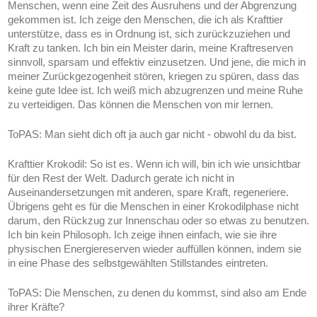
Menschen, wenn eine Zeit des Ausruhens und der Abgrenzung
gekommen ist. Ich zeige den Menschen, die ich als Krafttier
unterstütze, dass es in Ordnung ist, sich zurückzuziehen und
Kraft zu tanken. Ich bin ein Meister darin, meine Kraftreserven
sinnvoll, sparsam und effektiv einzusetzen. Und jene, die mich in
meiner Zurückgezogenheit stören, kriegen zu spüren, dass das
keine gute Idee ist. Ich weiß mich abzugrenzen und meine Ruhe
zu verteidigen. Das können die Menschen von mir lernen.
ToPAS:
Man sieht dich oft ja auch gar nicht - obwohl du da bist.
Krafttier Krokodil:
So ist es. Wenn ich will, bin ich wie unsichtbar
für den Rest der Welt. Dadurch gerate ich nicht in
Auseinandersetzungen mit anderen, spare Kraft, regeneriere.
Übrigens geht es für die Menschen in einer Krokodilphase nicht
darum, den Rückzug zur Innenschau oder so etwas zu benutzen.
Ich bin kein Philosoph. Ich zeige ihnen einfach, wie sie ihre
physischen Energiereserven wieder auffüllen können, indem sie
in eine Phase des selbstgewählten Stillstandes eintreten.
ToPAS:
Die Menschen, zu denen du kommst, sind also am Ende
ihrer Kräfte?