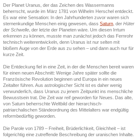
Der Planet Uranus, der das Zeichen des Wassermanns
beherrscht, wurde im März 1781 von Wilhelm Herschel entdeckt.
Es war eine Sensation: In den Jahrhunderten zuvor waren sich
sternenkundige Menschen einig gewesen, dass
Saturn
, der
Hüter
der Schwelle
, der letzte der Planeten wäre. Um diesen Irrtum
erkennen zu können, musste man zunächst jedoch das Fernrohr
technisch weiterentwickeln, denn Uranus ist nur selten mit
bloßem Auge von der Erde aus zu sehen – und dann auch nur für
kurze Zeit.
Die Entdeckung fiel in eine Zeit, in der die Menschen bereit waren
für einen neuen Abschnitt: Wenige Jahre später sollte die
Französische Revolution beginnen und Europa in ein neues
Zeitalter führen. Aus astrologischer Sicht ist es daher wenig
verwunderlich, dass Uranus zu jenem Zeitpunkt ins menschliche
Bewusstsein trat. Die Zeit war reif geworden für Neues. Das alte,
von Saturn beherrschte Weltbild der hierarchisch-
patriarchalischen Ständeordnung des Mittelalters war endgültig
reformbedürftig geworden.
Die Parole von 1789 – Freiheit, Brüderlichkeit, Gleichheit – ist
folgerichtig eine zutreffende Beschreibung der uranischen Inhalte.