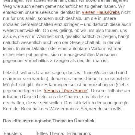
Will sagen: Wir sollten erkennen, dass wir sowohl einen eigenen
Weg wie auch einem gemeinschaftlichen zu gehen haben. Wir
entdecken unsere seelische Identität im
vierten Haus/Krebs
nicht
nur für uns allein, sondern auch deshalb, um sie in unsere
sozialen Gemeinschaften einzubringen – und dadurch diese auch
weiterzuentwickeln. Ob dies gelingt, ob wir uns also trauen, uns
als die, die wir in Wahrheit sind, gesellschaftlich zu zeigen, hängt
natürlich wesentlich auch von der Gesellschaft ab, in der wir
leben. In einer Diktatur oder einer autoritären Vorform ist man
sicher eher gut beraten, sich nur ausgewählten Menschen
gegenüber vorbehaltlos zu zeigen als der, der man ist.
Letztlich will uns Uranus sagen, dass wir freie Wesen sind (und
es immer sein werden), denen das menschliche Lebensspiel die
Möglichkeit gibt, ihre Erfahrungen selbst hervorzubringen (siehe:
gegenüberliegendes
5.Haus / Löwe /Sonne
). Unsere Teilhabe am
irdischen Dasein bietet uns die Chance, uns als die zu
erschaffen, die wir sein wollen. Das ist letztlich der unaufgeregte
Kern der Botschaft des Wassermanns: Sei, wer du sein willst.
Das elfte astrologische Thema im Überblick
Baustein:
Elftes Thema:
Erläuterung: