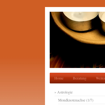
Home
Beratung
Weite
Astrologie
Mondknotenachse (1/7)