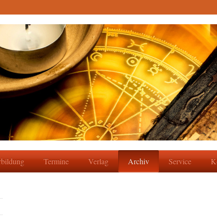
rbildung
Termine
Verlag
Archiv
Service
K