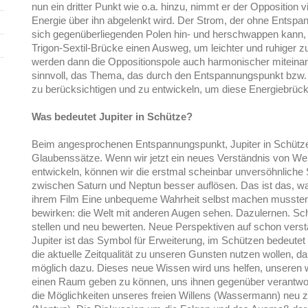
nun ein dritter Punkt wie o.a. hinzu, nimmt er der Opposition vi
Energie über ihn abgelenkt wird. Der Strom, der ohne Entsp
sich gegenüberliegenden Polen hin- und herschwappen kann,
Trigon-Sextil-Brücke einen Ausweg, um leichter und ruhiger 
werden dann die Oppositionspole auch harmonischer miteinan
sinnvoll, das Thema, das durch den Entspannungspunkt bzw. 
zu berücksichtigen und zu entwickeln, um diese Energiebrücke 
Was bedeutet Jupiter in Schütze?
Beim angesprochenen Entspannungspunkt, Jupiter in Schütz
Glaubenssätze. Wenn wir jetzt ein neues Verständnis von W
entwickeln, können wir die erstmal scheinbar unversöhnliche
zwischen Saturn und Neptun besser auflösen. Das ist das, was
ihrem Film Eine unbequeme Wahrheit selbst machen mussten 
bewirken: die Welt mit anderen Augen sehen. Dazulernen. Sc
stellen und neu bewerten. Neue Perspektiven auf schon vers
Jupiter ist das Symbol für Erweiterung, im Schützen bedeutet
die aktuelle Zeitqualität zu unseren Gunsten nutzen wollen, d
möglich dazu. Dieses neue Wissen wird uns helfen, unseren
einen Raum geben zu können, uns ihnen gegenüber verantwort
die Möglichkeiten unseres freien Willens (Wassermann) neu zu