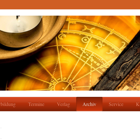
rbildung
Termine
Verlag
Archiv
Service
K