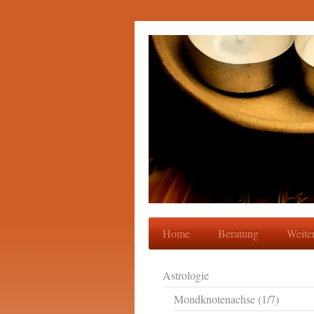
Home
Beratung
Weite
Astrologie
Mondknotenachse (1/7)