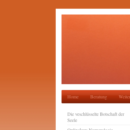
Home
Beratung
Weite
Die veschlüsselte Botschaft der
Seele
Onlinekurs Numerologie