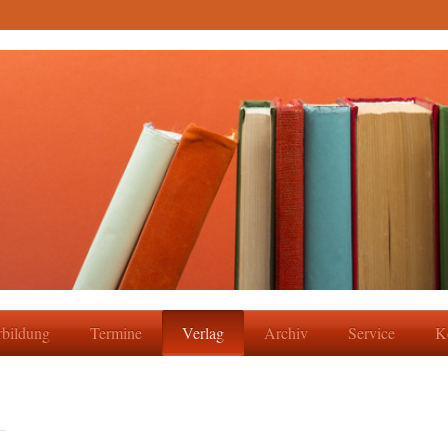
rbildung
Termine
Verlag
Archiv
Service
K