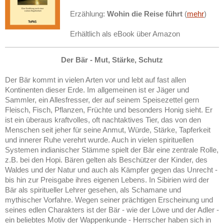
Erzählung:
Wohin die Reise führt
(
mehr
)
Erhältlich als eBook über Amazon
Der Bär - Mut, Stärke, Schutz
Der Bär kommt in vielen Arten vor und lebt auf fast allen
Kontinenten dieser Erde. Im allgemeinen ist er Jäger und
Sammler, ein Allesfresser, der auf seinem Speisezettel gern
Fleisch, Fisch, Pflanzen, Früchte und besonders Honig sieht. Er
ist ein überaus kraftvolles, oft nachtaktives Tier, das von den
Menschen seit jeher für seine Anmut, Würde, Stärke, Tapferkeit
und innerer Ruhe verehrt wurde. Auch in vielen spirituellen
Systemen indianischer Stämme spielt der Bär eine zentrale Rolle,
z.B. bei den Hopi. Bären gelten als Beschützer der Kinder, des
Waldes und der Natur und auch als Kämpfer gegen das Unrecht -
bis hin zur Preisgabe ihres eigenen Lebens. In Sibirien wird der
Bär als spiritueller Lehrer gesehen, als Schamane und
mythischer Vorfahre. Wegen seiner prächtigen Erscheinung und
seines edlen Charakters ist der Bär - wie der Löwe und der Adler -
ein beliebtes Motiv der Wappenkunde - Herrscher haben sich in